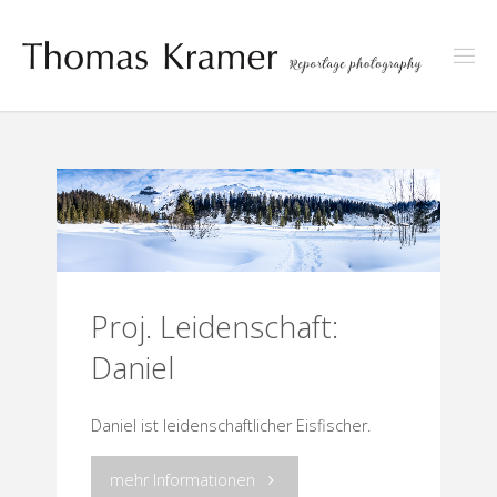
Skip
to
content
Proj. Leidenschaft:
Daniel
Daniel ist leidenschaftlicher Eisfischer.
"Proj.
mehr Informationen