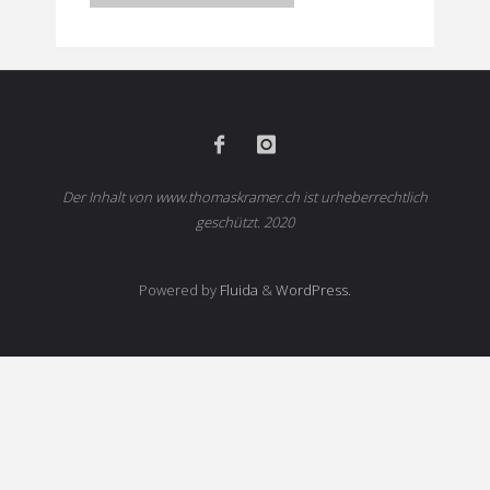
Leidenschaft:
Daniel"
Der Inhalt von www.thomaskramer.ch ist urheberrechtlich
geschützt. 2020
Powered by
Fluida
&
WordPress.